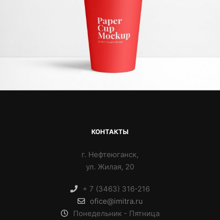
КОНТАКТЫ
г. Нефтеюганск,
ул. Жилая, 20
+ 7 (3463) 316-216
ofice@imitra.ru
Понедельник - Пятница